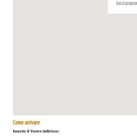
Sei il propri
Come arrivare
Inserite il Vostro indirizzo: