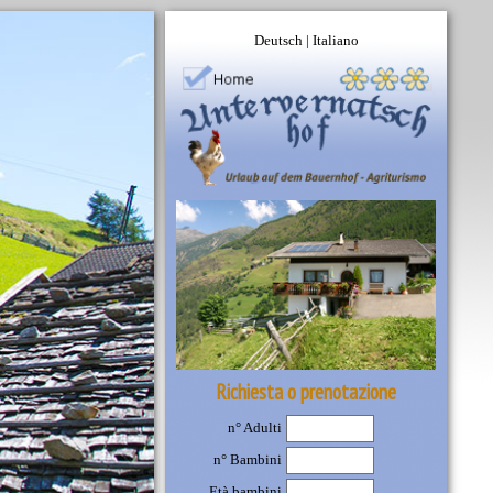
Deutsch
|
Italiano
Richiesta o prenotazione
n° Adulti
n° Bambini
Età bambini