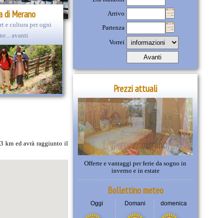
a di Merano
Arrivo
rt e cultura per ogni
Partenza
ne... avanti
Vorrei
Prezzi attuali
 3 km ed avrà raggiunto il
Offerte e vantaggi per ferie da sogno in
inverno e in estate
Bollettino meteo
Oggi
Domani
domenica