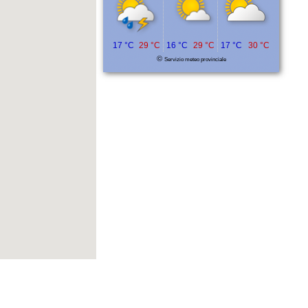
17 °C
29 °C
16 °C
29 °C
17 °C
30 °C
©
Servizio meteo provinciale