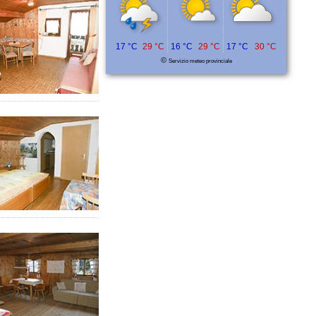
17 °C
29 °C
16 °C
29 °C
17 °C
30 °C
©
Servizio meteo provinciale