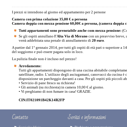
I prezzi si intendono al giorno ed appartamento per 2 persone
Camera con prima colazione 35,00 € a persona
Camera doppia con mezza pensione 60,00€ a persona, (camera doppia co
Tutti appartamenti sono prenotabile anche com mezza pensione:
(Co
Se gli ospiti annullano
l'Alta Via di Merano
con un preavviso breve, 
verrà addebitata una penale di annullamento di
20 euro
.
A partire dal 1° gennaio 2014, per tutti gli ospiti di età pari o superiore a 
del soggiorno e può essere pagata solo in loco.
La pulizia finale non è incluso nel prezzo!
Arredamento:
Tutti gli appartamenti dispongono di una cucina abitabile completament
satellitare, radio. L’utilizzo degli asciugamani, canovacci da cucina è c
disposizione un parcheggio davanti a casa. Per gli ospiti più piccoli 
• Servizio di pane fresco su richiesta!
• Gli animali (su ricchiesta) in camera 10,00 € al giorno.
• Vi preghiamo di non fumare in casa! GRAZIE.
CIN:IT021091B42K14R2FP
Contatto
Servizi e informazioni