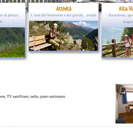
Attività
Alta Vi
e al prezzo
L`oasi del benessere e dei giochi... avanti
Escursioni, spo
ti
stagio
a, TV satellitare, radio, prato antistante.