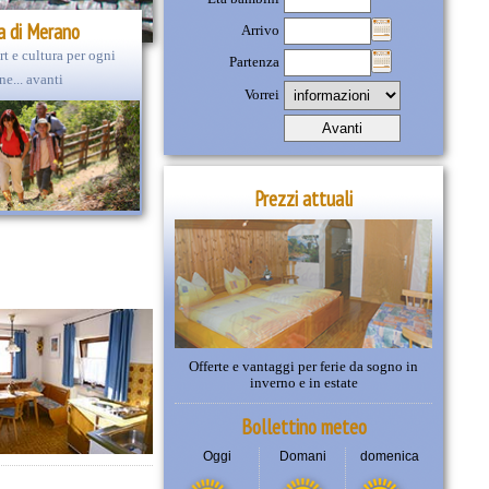
a di Merano
Arrivo
rt e cultura per ogni
Partenza
ne... avanti
Vorrei
Prezzi attuali
Offerte e vantaggi per ferie da sogno in
inverno e in estate
Bollettino meteo
Oggi
Domani
domenica